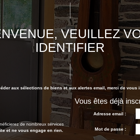
ENVENUE, VEUILLEZ V
IDENTIFIER
éder aux sélections de biens et aux alertes email, merci de vous id
Vous êtes déjà inscr
Adresse email :
bénéficierez de nombreux services
Mot de passe :
ite et ne vous engage en rien.