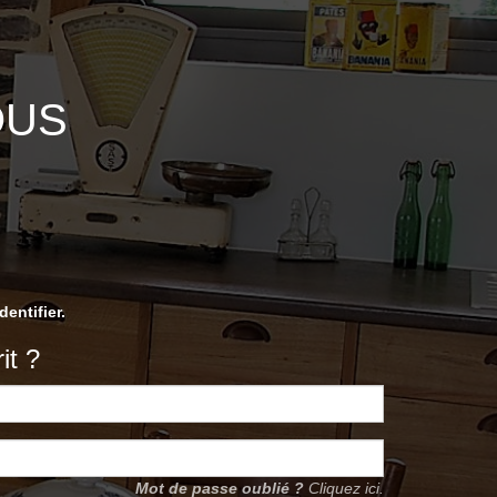
OUS
entifier.
it ?
Mot de passe oublié ?
Cliquez ici.