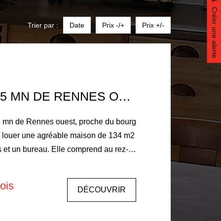
Créer une alerte
Trier par :
Date
Prix -/+
Prix +/-
A LOUER À 15 MN DE RENNES OUEST, PROCHE DU BOURG DE VEZIN LE COQUET, UNE AGRÉABLE MAISON DE 134 M2 AVEC 4 CHAMBRES ET UN BUREAU
 5 mn de Rennes ouest, proche du bourg
à louer une agréable maison de 134 m2
 et un bureau. Elle comprend au rez-
rée avec un placard, un salon-séjour
eminée insert (32 m2), une cuisine
ois
DÉCOUVRIR
 une chambre avec une salle d'eau
avec un placard et un wc. A l'étage,
servir de bureau, trois chambres sur