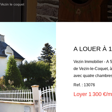
 Vezin le coquet
Vezin Immobilier - A
de Vezin-le-Coquet, 
avec quatre chambres
de-chaussée, une ent
Ref. : 13076
lumineux avec une ch
Loyer 1 300 €/m
aménagée et équipée,
attenante, un bureau 
une mezzanine pouvant 