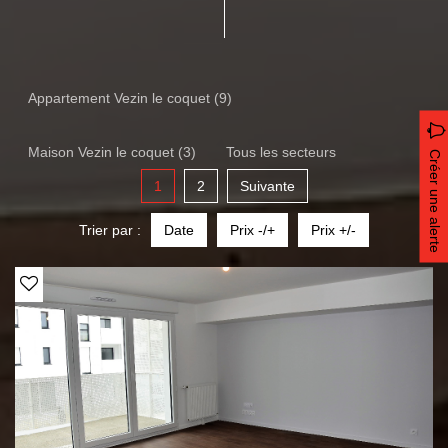
Appartement Vezin le coquet (9)
Maison Vezin le coquet (3)
Tous les secteurs
Créer une alerte
1
2
Suivante
Trier par :
Date
Prix -/+
Prix +/-