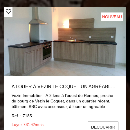
électricité et gaz). Honoraires d'agence à la charge du
locataire : 336 €. Dépôt de garantie : 400 €. A découvrir
sur notre site internet. Contact : 02 99 64 51 20.
NOUVEAU
A LOUER À VEZIN LE COQUET UN AGRÉABLE APPARTEMENT T3 DE 65 M2 AVEC 2 BALCONS
Vezin Immobilier - A 3 kms à l'ouest de Rennes, proche
du bourg de Vezin le Coquet, dans un quartier récent,
bâtiment BBC avec ascenseur, à louer un agréable
appartement lumineux de 65 m2 avec 2 balcons au 2ème
Ref. : 7185
étage. Il comprenant une entrée avec placard aménagé,
un séjour (27 m2) avec une belle cuisine ouverte
Loyer 731 €/mois
DÉCOUVRIR
aménagée et équipée (four, hotte et plaques électriques) ,