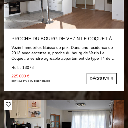
PROCHE DU BOURG DE VEZIN LE COQUET À VENDRE BEL APPARTEMENT T4 DE 87 M2 EN DERNIER ÉTAGE EXPOSÉ OUEST
Vezin Immobilier. Baisse de prix. Dans une résidence de
2013 avec ascenseur, proche du bourg de Vezin Le
Coquet, à vendre agréable appartement de type T4 de 87
m2 en dernier étage. Il comprend un beau salon-séjour
Ref. : 13078
très lumineux avec une cuisine ouverte aménagée et
équipée (39 m2) donnant sur un beau balcon exposé
225 000 €
DÉCOUVRIR
ouest, trois chambres, dont une avec un placard et un
dont 4.65% TTC d'honoraires
balcon, une salle de bains, un cellier avec branchement
machine à laver et un wc. Chauffage collectif bois, très
bon classement énergétique : A. Deux places de parkings
en sous-sol. Libre de toute occupation. Belle opportunité
pour cet appartement lumineux en dernier étage. A
découvrir sur notre site internet. Contact: Anne
Nerbusson : 06 87 48 95 53.