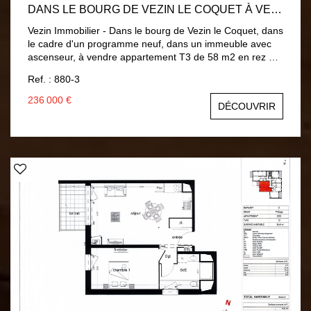
DANS LE BOURG DE VEZIN LE COQUET À VENDRE BEL APPARTEMENT T3 NEUF DE 58 M2 EN REZ DE JARDIN AVEC UNE TERRASSE
Vezin Immobilier - Dans le bourg de Vezin le Coquet, dans
le cadre d'un programme neuf, dans un immeuble avec
ascenseur, à vendre appartement T3 de 58 m2 en rez de
jardin avec une terrasse, exposé ouest, avec 2 places de
Ref. : 880-3
parking. Il comprend une entrée avec un placard, un
salon-séjour avec une cuisine ouverte (21.8 m2) donnant
236 000 €
DÉCOUVRIR
sur une terrasse exposée ouest, un cellier avec
branchement machine, deux chambres (12 et 9.2 m2)
dont une avec un placard, une salle d'eau et un wc
séparé. Chauffage individuel gaz. 2 places de parking.
Livraison prévue au 3ème trimestre 2028. A découvrir sur
notre site internet. Contact : Anne Nerbusson 06 87 48 95
53